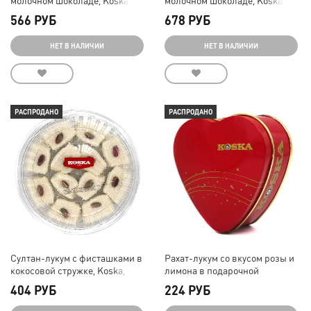
140 г
140 г
566 РУБ
678 РУБ
НЕТ В НАЛИЧИИ
НЕТ В НАЛИЧИИ
РАСПРОДАНО
РАСПРОДАНО
Султан-лукум с фисташками в
Рахат-лукум со вкусом розы и
кокосовой стружке, Koska, 250
лимона в подарочной
г
упаковке "Сердце", Koska, 150
404 РУБ
224 РУБ
г