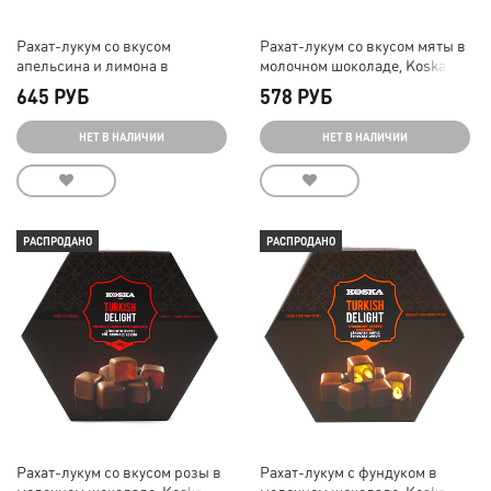
Рахат-лукум со вкусом
Рахат-лукум со вкусом мяты в
апельсина и лимона в
молочном шоколаде, Koska,
молочном шоколаде, Koska,
140 г
645 РУБ
578 РУБ
140 г
НЕТ В НАЛИЧИИ
НЕТ В НАЛИЧИИ
РАСПРОДАНО
РАСПРОДАНО
Рахат-лукум со вкусом розы в
Рахат-лукум с фундуком в
молочном шоколаде, Koska,
молочном шоколаде, Koska,