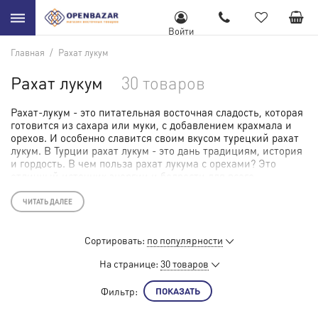
Войти
Главная
/
Рахат лукум
Рахат лукум
30 товаров
Рахат-лукум - это питательная восточная сладость, которая
готовится
из сахара или муки, с добавлением крахмала и
орехов. И особенно славится своим вкусом турецкий рахат
лукум. В Турции рахат лукум - это дань традициям, история
и гордость. В чем польза рахат лукума с орехами? Это
отличный источник энергии и бодрости для всего
организма, а также прекрасный перекус, который дарит
чувство сытости на долгое время! Орехи и сок фруктов и
ЧИТАТЬ ДАЛЕЕ
ягод, входящие в состав лукума, делают эту сладость
полезной и обогащенной витаминами и микроэлементами.
И, конечно, лукум дарит отличное настроение каждому, кто
Сортировать:
по популярности
его попробует! Не знаете, где купить рахат-лукум? Мы знаем
На странице:
30 товаров
ответ! В нашем интернет-магазине Вы можете купить рахат
лукум высокого качества и с самыми разными вкусами по
приятным ценам и с доставкой на дом в любой город
Фильтр:
ПОКАЗАТЬ
России!