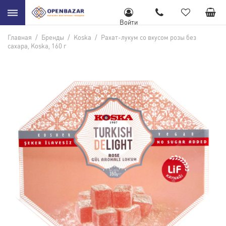
Войти
Главная
/
Бренды
/
Koska
/
Рахат-лукум со вкусом розы без
сахара, Koska, 160 г