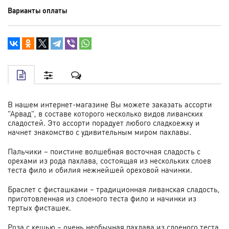
Варианты оплаты
В нашем интернет-магазине Вы можете заказать ассорти
"Арвад", в составе которого несколько видов ливанских
сладостей. Это ассорти порадует любого сладкоежку и
начнет знакомство с удивительным миром пахлавы.
Пальчики – поистине волшебная восточная сладость с
орехами из рода пахлава, состоящая из нескольких слоев
теста фило и обилия нежнейшей ореховой начинки.
Браслет с фисташками – традиционная ливанская сладость,
приготовленная из слоеного теста фило и начинки из
тертых фисташек.
Роза с кешью – очень необычная пахлава из слоеного теста