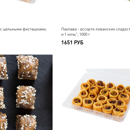
 с цельными фисташками,
Пахлава - ассорти ливанских сладост
и 1 ночь", 1000 г
1651 РУБ