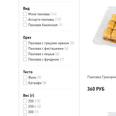
Вид
Моно пахлава
14
Ассорти пахлавы
12
Пахлава бакинская
1
Орех
Пахлава с грецким орехом
2
Пахлава с фисташками
6
Пахлава с кешью
6
Пахлава с фундуком
1
Тесто
Пахлава Грекорех,
Фило
9
Катаифи
5
360 РУБ
Вес (г)
250
15
250 г
2
300
1