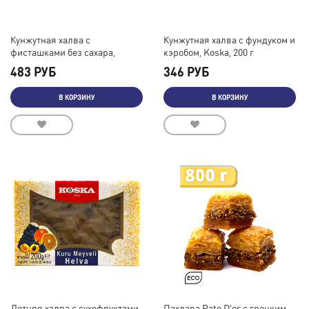
Кунжутная халва с
Кунжутная халва с фундуком и
фисташками без сахара,
кэробом, Koska, 200 г
Koska, 200 г
483 РУБ
346 РУБ
В КОРЗИНУ
В КОРЗИНУ
Летняя халва с сухофруктами,
Пахлава Pate D'or с грецким